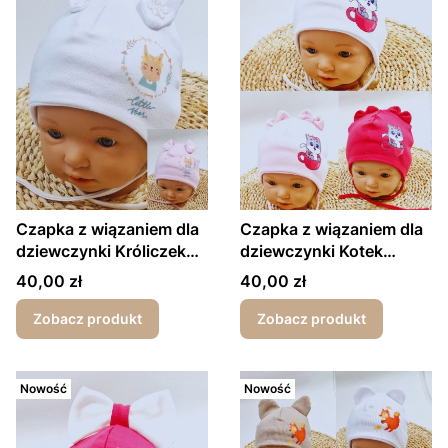
Czapka z wiązaniem dla
Czapka z wiązaniem dla
dziewczynki Króliczek
dziewczynki Kotek
wiosna/jesień
wiosna/jesień
Cena
Cena
40,00 zł
40,00 zł
Zobacz produkt
Zobacz produkt
Nowość
Nowość