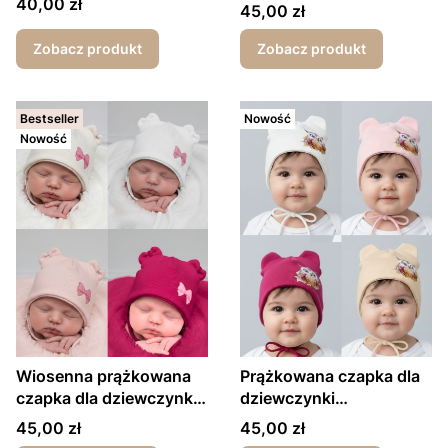
Cena
dla dziewczynki Kotek
40,00 zł
Cena
45,00 zł
Zobacz produkt
Zobacz produkt
Bestseller
Nowość
Nowość
Wiosenna prążkowana
Prążkowana czapka dla
czapka dla dziewczynki
dziewczynki
Kokardka
wiosna/jesień Sowa
Cena
Cena
45,00 zł
45,00 zł