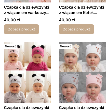
Czapka dla dziewczynki
Czapka dla dziewczynki
z wiązaniem warkoczyki
z wiązaniem Kotek
wiosna/jesień
wiosna/jesień
Cena
Cena
40,00 zł
40,00 zł
Zobacz produkt
Zobacz produkt
Nowość
Nowość
Czapka dla dziewczynki
Czapka dla dziewczynki