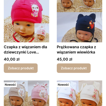
Czapka z wiązaniem dla
Prążkowana czapka z
dziewczynki Love
wiązaniem wiewiórka
wiosna/jesień
Cena
Cena
40,00 zł
45,00 zł
Zobacz produkt
Zobacz produkt
Nowość
Nowość