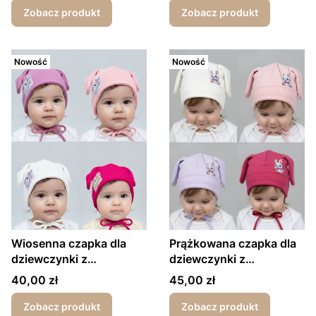
Zobacz produkt
Zobacz produkt
Nowość
Nowość
Wiosenna czapka dla
Prążkowana czapka dla
dziewczynki z
dziewczynki z
wiązaniem Music
wywinięciem
Cena
Cena
40,00 zł
45,00 zł
wiosna/jesień króliczek
Zobacz produkt
Zobacz produkt