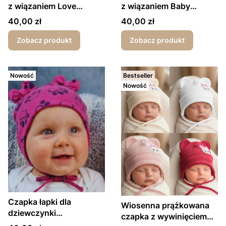
z wiązaniem Love
z wiązaniem Baby
wiosna/jesień
wiosna/jesień
Cena
Cena
40,00 zł
40,00 zł
Zobacz produkt
Zobacz produkt
Nowość
Bestseller
Nowość
Czapka łapki dla
Wiosenna prążkowana
dziewczynki
czapka z wywinięciem
wiosna/jesień