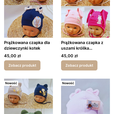
Prążkowana czapka dla
Prążkowana czapka z
dziewczynki kotek
uszami królika
wiosna/jesień
Cena
Cena
45,00 zł
45,00 zł
Zobacz produkt
Zobacz produkt
Nowość
Nowość