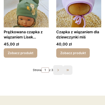
Prążkowana czapka z
Czapka z wiązaniem dla
wiązaniem Lisek
dziewczynki miś
wiosna/jesień
Cena
Cena
45,00 zł
40,00 zł
Zobacz produkt
Zobacz produkt
Strona
z 3
Przejdź do ostatniej st