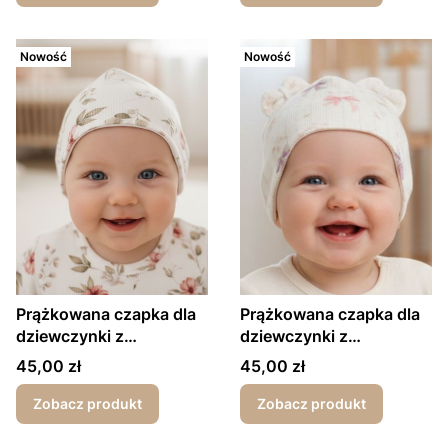
Nowość
Nowość
Prążkowana czapka dla
Prążkowana czapka dla
dziewczynki z
dziewczynki z
wiązaniem kwiaty
wiązaniem kokardki
Cena
Cena
45,00 zł
45,00 zł
Zobacz produkt
Zobacz produkt