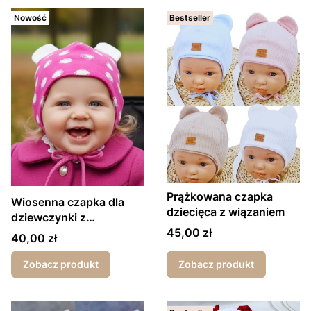
Nowość
Bestseller
Prążkowana czapka
Wiosenna czapka dla
dziecięca z wiązaniem
dziewczynki z
Cena
wiązaniem malinowa
45,00 zł
Cena
40,00 zł
grochy
Zobacz produkt
Zobacz produkt