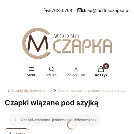
576250704
sklep@modnaczapka.pl
Produkty w koszy
Otwórz wyszukiwarkę
Menu
Szukaj
Zaloguj się
Koszyk
apki
Czapki dla dziewczynek
Czapki wiosenno-jesienne dla dziewczynek
Czapki wiązane pod szyjką
Czapki wiosenno-jesienne dla dziewczynek