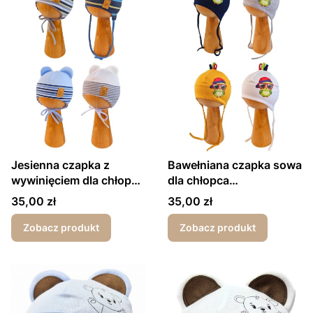
Jesienna czapka z
Bawełniana czapka sowa
wywinięciem dla chłopca
dla chłopca
wiosna/jesień paseczki
wiosna/jesień
Cena
Cena
35,00 zł
35,00 zł
Zobacz produkt
Zobacz produkt