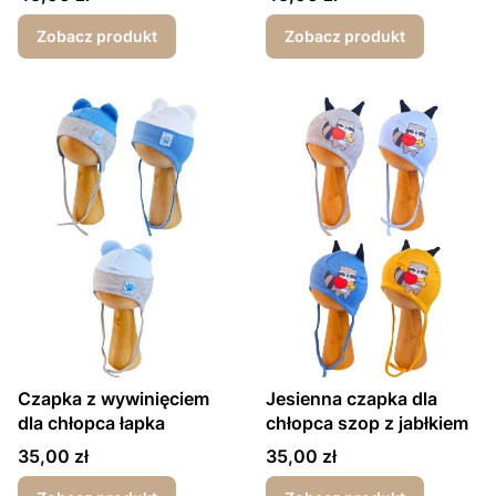
Zobacz produkt
Zobacz produkt
Czapka z wywinięciem
Jesienna czapka dla
dla chłopca łapka
chłopca szop z jabłkiem
Cena
Cena
35,00 zł
35,00 zł