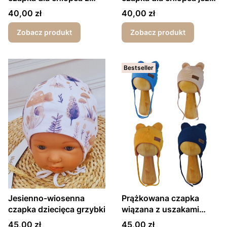
wywinięciem
na motorze
Cena
Cena
40,00 zł
40,00 zł
Zobacz produkt
Zobacz produkt
Bestseller
Jesienno-wiosenna
Prążkowana czapka
czapka dziecięca grzybki
wiązana z uszakami
wiosna/jesień
Cena
Cena
45,00 zł
45,00 zł