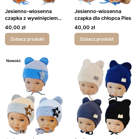
Jesienno-wiosenna
Jesienno-wiosenna
czapka z wywinięciem
czapka dla chłopca Pies
dla chłopca Misiu
Cena
Cena
40,00 zł
40,00 zł
Zobacz produkt
Zobacz produkt
Nowość