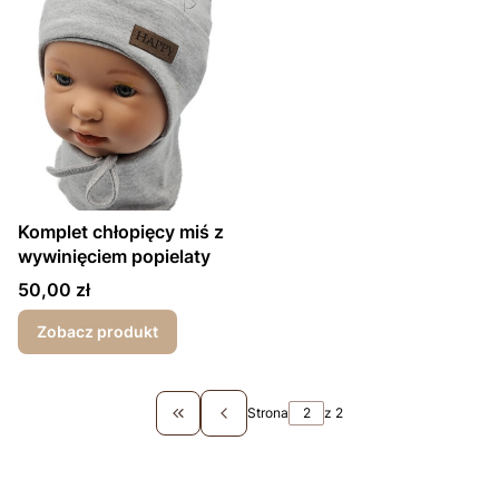
Komplet chłopięcy miś z
wywinięciem popielaty
Cena
50,00 zł
Zobacz produkt
Strona
z 2
Wróć do pierwszej strony z produktami