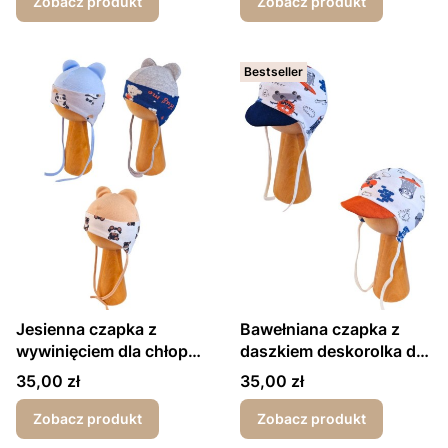
Zobacz produkt
Zobacz produkt
Bestseller
Jesienna czapka z
Bawełniana czapka z
wywinięciem dla chłopca
daszkiem deskorolka dla
misie
chłopca wiosna/jesień
Cena
Cena
35,00 zł
35,00 zł
Zobacz produkt
Zobacz produkt