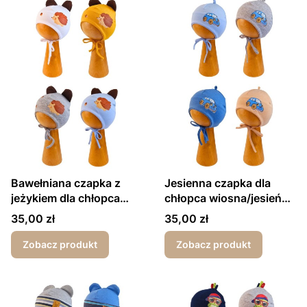
Bawełniana czapka z
Jesienna czapka dla
jeżykiem dla chłopca
chłopca wiosna/jesień
wiosna/jesień
garbusek
Cena
Cena
35,00 zł
35,00 zł
Zobacz produkt
Zobacz produkt