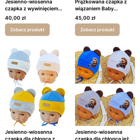
Jesienno-wiosenna
Prążkowana czapka z
czapka z wywinięciem
wiązaniem Baby
dla chłopca Gwiazdka
wiosna/jesień
Cena
Cena
40,00 zł
45,00 zł
Zobacz produkt
Zobacz produkt
Jesienno-wiosenna
Jesienno-wiosenna
czapka dla chłopca z
czapka dla chłopca jeżyk