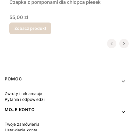
Czapka z pomponami dla chłopca piesek
Cena
55,00 zł
Zobacz produkt
Linki w stopce
POMOC
Zwroty i reklamacje
Pytania i odpowiedzi
MOJE KONTO
Twoje zamówienia
Ustawienia konta