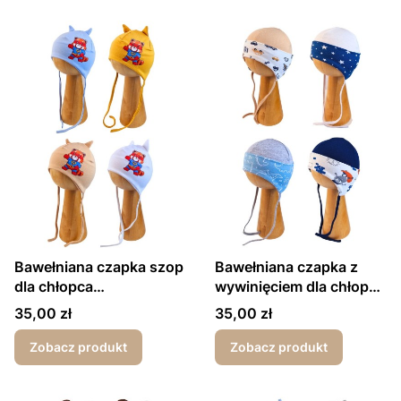
Bawełniana czapka szop
Bawełniana czapka z
dla chłopca
wywinięciem dla chłopca
wiosna/jesień
wiosna/jesień kolorowe
Cena
Cena
35,00 zł
35,00 zł
druki
Zobacz produkt
Zobacz produkt