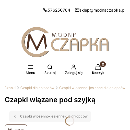
576250704
sklep@modnaczapka.pl
Produkty w koszy
Otwórz wyszukiwarkę
Menu
Szukaj
Zaloguj się
Koszyk
Czapki
Czapki dla chłopców
Czapki wiosenno-jesienne dla chłopców
Czapki wiązane pod szyjką
Czapki wiosenno-jesienne dla chłopców