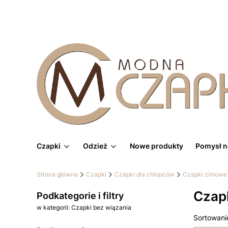
Czapki
Odzież
Nowe produkty
Pomysł n
Strona główna
Czapki
Czapki dla chłopców
Czapki zimowe 
Czapk
Podkategorie i filtry
w kategorii: Czapki bez wiązania
Lista
Sortowani