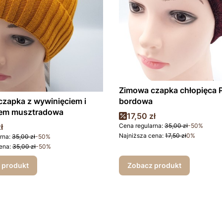
Zimowa czapka chłopięca 
zapka z wywinięciem i
bordowa
em musztradowa
Cena promocyjna
17,50 zł
promocyjna
ł
Cena regularna:
35,00 zł
-50%
Najniższa cena:
17,50 zł
0%
rna:
35,00 zł
-50%
ena:
35,00 zł
-50%
 produkt
Zobacz produkt