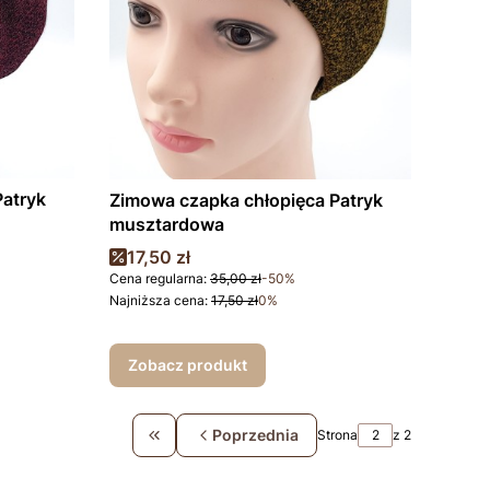
Patryk
Zimowa czapka chłopięca Patryk
musztardowa
Cena promocyjna
17,50 zł
Cena regularna:
35,00 zł
-50%
Najniższa cena:
17,50 zł
0%
Zobacz produkt
Poprzednia
Strona
z 2
Wróć do pierwszej strony z produktami