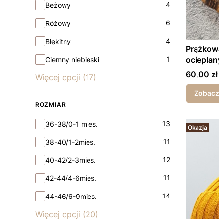
4
Beżowy
6
Różowy
4
Błękitny
Prążkow
1
ocieplan
Ciemny niebieski
Cena
60,00 zł
Więcej opcji (17)
Zobacz
ROZMIAR
rozmiar
13
36-38/0-1 mies.
Okazja
11
38-40/1-2mies.
12
40-42/2-3mies.
11
42-44/4-6mies.
14
44-46/6-9mies.
Więcej opcji (20)