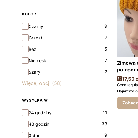
KOLOR
Kolor
9
Czarny
7
Granat
5
Beż
7
Niebieski
Zimowa c
pompon
2
Szary
Cena 
17,50 z
Więcej opcji (58)
Cena regula
Najniższa c
WYSYŁKA W
Zobacz
Wysyłka w
11
24 godziny
33
48 godzin
9
3 dni