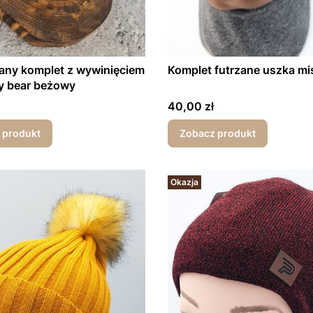
any komplet z wywinięciem
Komplet futrzane uszka mi
y bear beżowy
Cena
40,00 zł
 produkt
Zobacz produkt
Okazja