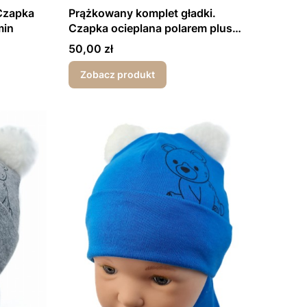
Czapka
Prążkowany komplet gładki.
min
Czapka ocieplana polarem plus
komin
Cena
50,00 zł
Zobacz produkt