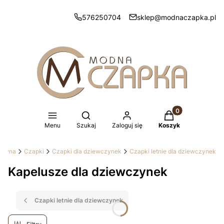
576250704
sklep@modnaczapka.pl
Produkty w koszy
Otwórz wyszukiwarkę
Menu
Szukaj
Zaloguj się
Koszyk
główna
Czapki
Czapki dla dziewczynek
Czapki letnie dla dziewczynek
Kapelusze dla dziewczynek
Czapki letnie dla dziewczynek