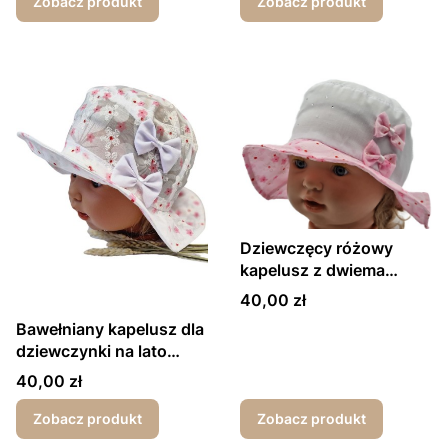
Zobacz produkt
Zobacz produkt
Dziewczęcy różowy
kapelusz z dwiema
kokardkami
Cena
40,00 zł
Bawełniany kapelusz dla
dziewczynki na lato
kwiatuszki biały
Cena
40,00 zł
Zobacz produkt
Zobacz produkt