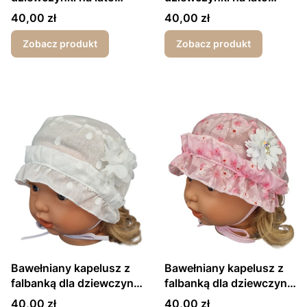
kwiat różowy
kotek granatowe grochy
Cena
Cena
40,00 zł
40,00 zł
Zobacz produkt
Zobacz produkt
Bawełniany kapelusz z
Bawełniany kapelusz z
falbanką dla dziewczynki
falbanką dla dziewczynki
ecru kółka
różowa łączka
Cena
Cena
40,00 zł
40,00 zł