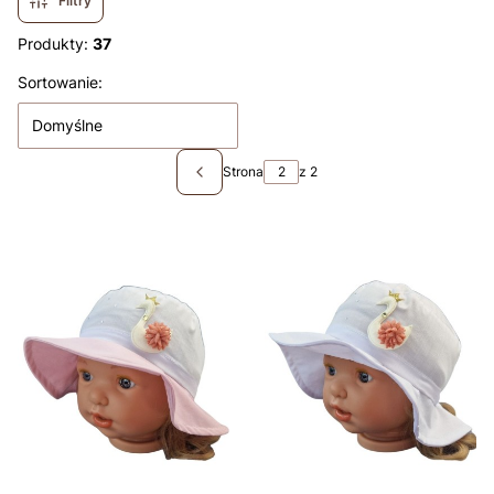
Filtry
Produkty:
37
Lista produktów
Sortowanie:
Domyślne
Strona
z 2
Poprzednie produkty