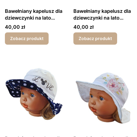
Bawełniany kapelusz dla
Bawełniany kapelusz dla
dziewczynki na lato
dziewczynki na lato
łabędź różowy
łabędź biały
Cena
Cena
40,00 zł
40,00 zł
Zobacz produkt
Zobacz produkt