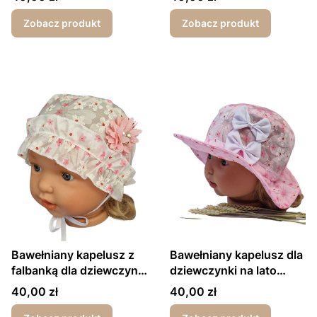
Zobacz produkt
Zobacz produkt
Bawełniany kapelusz z
Bawełniany kapelusz dla
falbanką dla dziewczynki
dziewczynki na lato
biała łączka
kwiatuszki różowy
Cena
Cena
40,00 zł
40,00 zł