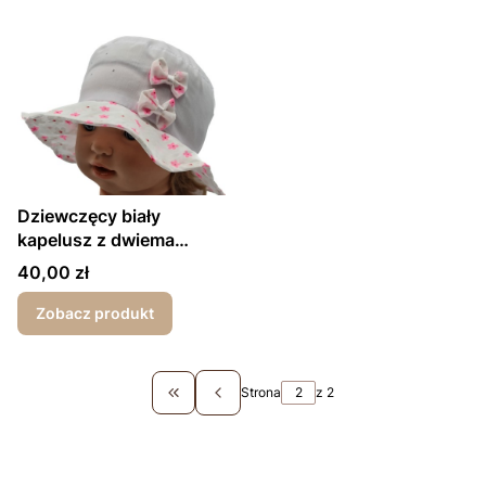
Dziewczęcy biały
kapelusz z dwiema
kokardkami
Cena
40,00 zł
Zobacz produkt
Strona
z 2
Wróć do pierwszej strony z produktami