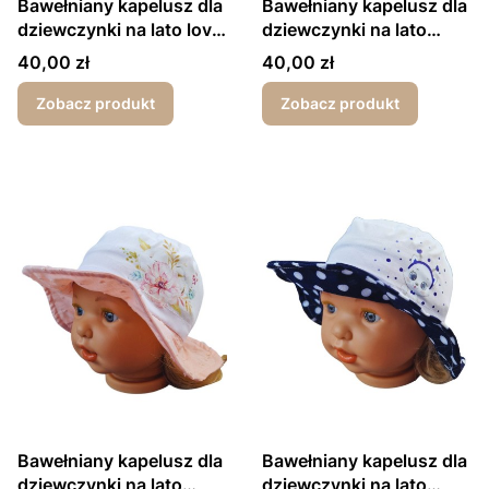
Bawełniany kapelusz dla
Bawełniany kapelusz dla
dziewczynki na lato love
dziewczynki na lato
granatowe grochy
kwiat ecru
Cena
Cena
40,00 zł
40,00 zł
Zobacz produkt
Zobacz produkt
Bawełniany kapelusz dla
Bawełniany kapelusz dla
dziewczynki na lato
dziewczynki na lato