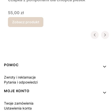
Cena
55,00 zł
Zobacz produkt
Linki w stopce
POMOC
Zwroty i reklamacje
Pytania i odpowiedzi
MOJE KONTO
Twoje zamówienia
Ustawienia konta