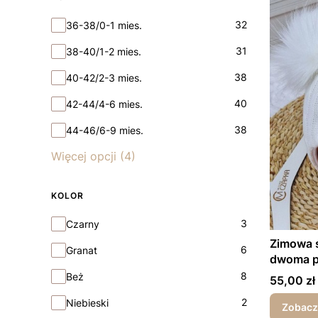
Rozmiar
32
36-38/0-1 mies.
31
38-40/1-2 mies.
38
40-42/2-3 mies.
40
42-44/4-6 mies.
38
44-46/6-9 mies.
Więcej opcji (4)
KOLOR
Kolor
3
Czarny
Zimowa 
6
Granat
dwoma 
8
Beż
Cena
55,00 zł
2
Niebieski
Zobacz