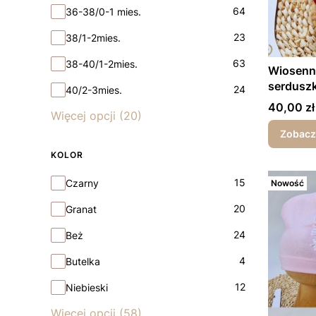
64
36-38/0-1 mies.
23
38/1-2mies.
63
38-40/1-2mies.
Wiosenna
serdusz
24
40/2-3mies.
Cena
40,00 zł
Więcej opcji (20)
Zobacz
KOLOR
Kolor
15
Czarny
Nowość
20
Granat
24
Beż
4
Butelka
12
Niebieski
Więcej opcji (58)