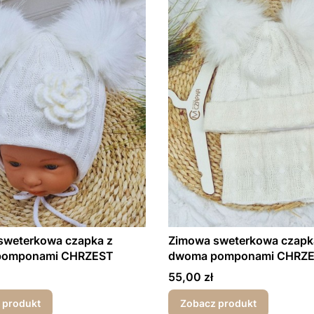
sweterkowa czapka z
Zimowa sweterkowa czapk
pomponami CHRZEST
dwoma pomponami CHRZ
Cena
55,00 zł
 produkt
Zobacz produkt