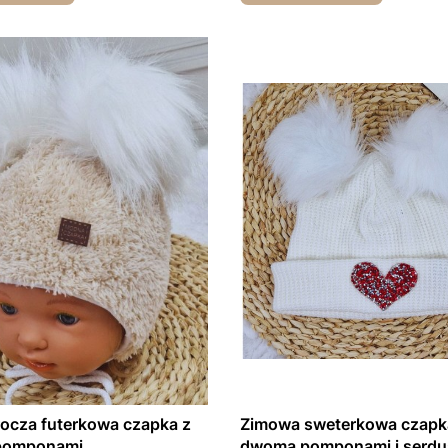
rocza futerkowa czapka z
Zimowa sweterkowa czapk
pomponami
dwoma pomponam