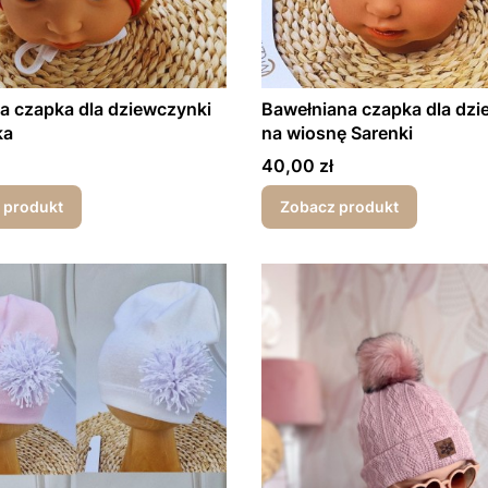
 czapka dla dziewczynki
Bawełniana czapka dla dzi
ka
na wiosnę Sarenki
Cena
40,00 zł
 produkt
Zobacz produkt