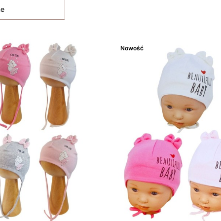
ne
Nowość