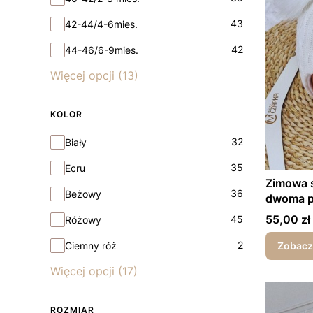
43
42-44/4-6mies.
42
44-46/6-9mies.
Więcej opcji (13)
KOLOR
Kolor
32
Biały
35
Ecru
Zimowa 
36
Beżowy
dwoma p
kwiatus
Cena
55,00 zł
45
Różowy
2
Ciemny róż
Zobacz
Więcej opcji (17)
ROZMIAR