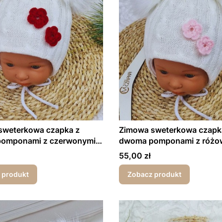
sweterkowa czapka z
Zimowa sweterkowa czapk
omponami z czerwonymi
dwoma pomponami z różo
zkami
kwiatuszkami
Cena
55,00 zł
 produkt
Zobacz produkt