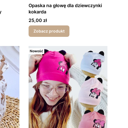
Opaska na głowę dla dziewczynki
y
kokarda
Cena
25,00 zł
Zobacz produkt
Nowość