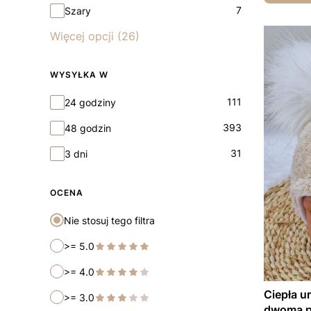
7
Szary
Więcej opcji (26)
WYSYŁKA W
Wysyłka w
111
24 godziny
393
48 godzin
31
3 dni
OCENA
Nie stosuj tego filtra
>= 5.0
>= 4.0
Ciepła u
>= 3.0
dwoma 