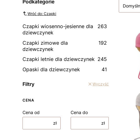
Podkategorie
Domyśl
Wróć do: Czapki
Czapki wiosenno-jesienne dla
263
dziewczynek
Czapki zimowe dla
192
dziewczynek
Czapki letnie dla dziewczynek
245
Opaski dla dziewczynek
41
Filtry
Wyczyść
CENA
Cena od
Cena do
zł
zł