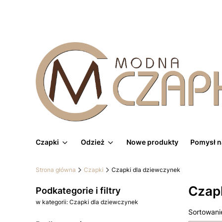
Czapki
Odzież
Nowe produkty
Pomysł n
Strona główna
Czapki
Czapki dla dziewczynek
Czap
Podkategorie i filtry
w kategorii: Czapki dla dziewczynek
Lista
Sortowani