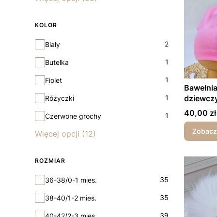
KOLOR
Kolor
2
Biały
1
Butelka
1
Fiolet
Bawełnia
1
dziewczy
Różyczki
Cena
40,00 zł
1
Czerwone grochy
Zobacz
Więcej opcji (12)
ROZMIAR
Rozmiar
35
36-38/0-1 mies.
35
38-40/1-2 mies.
39
40-42/2-3 mies.