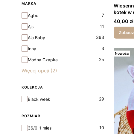
MARKA
Wiosenna czapka
kotek w 
Marka
7
Agbo
Cena
40,00 zł
11
Ajs
Zobacz
363
Ala Baby
3
Inny
Nowość
25
Modna Czapka
Więcej opcji (2)
KOLEKCJA
Kolekcja
29
Black week
ROZMIAR
rozmiar
10
36/0-1 mies.