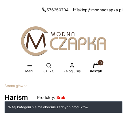
576250704
sklep@modnaczapka.pl
Produkty w koszy
Otwórz wyszukiwarkę
Menu
Szukaj
Zaloguj się
Koszyk
Strona główna
Harism
Produkty:
Brak
Lista produktów
W tej kategorii nie ma obecnie żadnych produktów