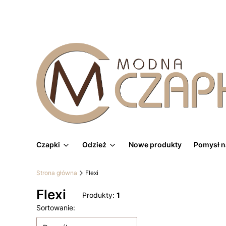
Czapki
Odzież
Nowe produkty
Pomysł n
Strona główna
Flexi
Flexi
Produkty:
1
Lista produktów
Sortowanie: