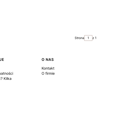
Strona
z 1
JE
O NAS
Kontakt
watności
O firmie
? Kilka