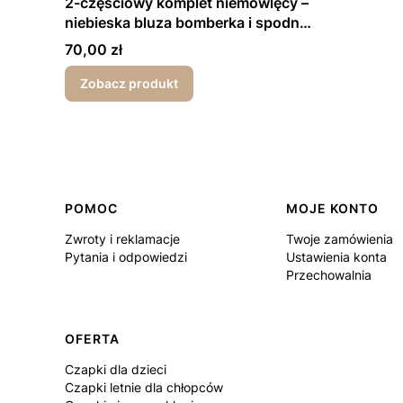
2-częściowy komplet niemowlęcy –
niebieska bluza bomberka i spodnie
| Flexi
Cena
70,00 zł
Zobacz produkt
Linki w stopce
POMOC
MOJE KONTO
Zwroty i reklamacje
Twoje zamówienia
Pytania i odpowiedzi
Ustawienia konta
Przechowalnia
OFERTA
Czapki dla dzieci
Czapki letnie dla chłopców