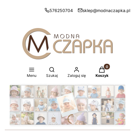
576250704
sklep@modnaczapka.pl
Produkty w koszy
Otwórz wyszukiwarkę
Menu
Szukaj
Zaloguj się
Koszyk