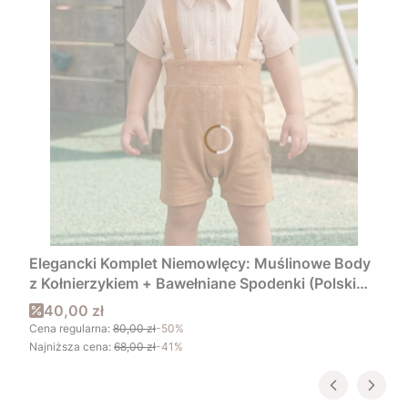
Elegancki Komplet Niemowlęcy: Muślinowe Body
z Kołnierzykiem + Bawełniane Spodenki (Polski
Producent)
Cena promocyjna
40,00 zł
Cena regularna:
80,00 zł
-50%
Najniższa cena:
68,00 zł
-41%