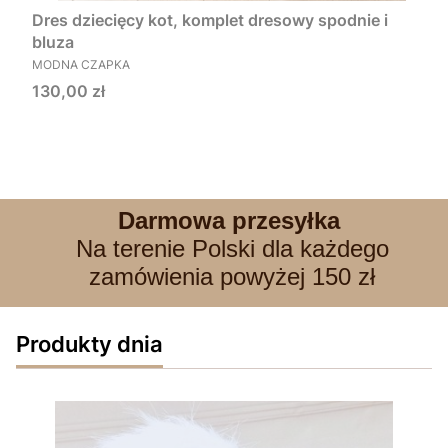
Dres dziecięcy kot, komplet dresowy spodnie i
bluza
PRODUCENT
MODNA CZAPKA
Cena
130,00 zł
Darmowa przesyłka
Na terenie Polski dla każdego
zamówienia powyżej 150 zł
Produkty dnia