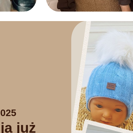
025
ja już