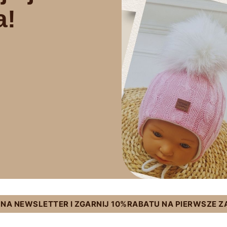
a!
Ę NA NEWSLETTER I ZGARNIJ 10%RABATU NA PIERWSZE 