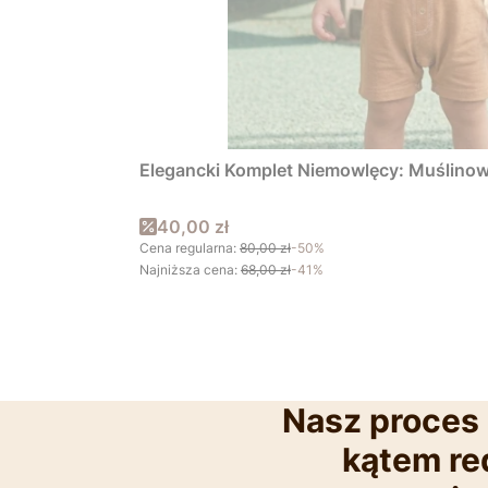
Elegancki Komplet Niemowlęcy: Muślinowe
Cena promocyjna
40,00 zł
Cena regularna:
80,00 zł
-50%
Najniższa cena:
68,00 zł
-41%
Nasz proces 
kątem red