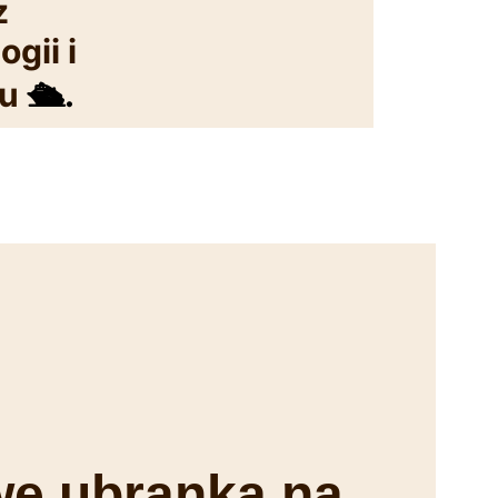
z
gii i
zu
🛳️.
we ubranka na