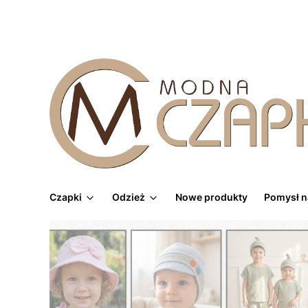
Czapki
Odzież
Nowe produkty
Pomysł n