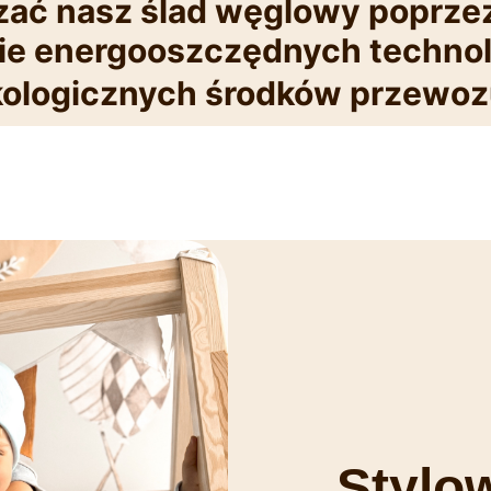
zać nasz ślad węglowy poprze
e energooszczędnych technolo
kologicznych środków przewo
Stylo