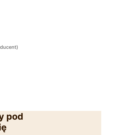
oducent)
y pod
ię