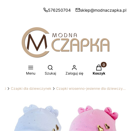
576250704
sklep@modnaczapka.pl
Produkty w koszy
Otwórz wyszukiwarkę
Menu
Szukaj
Zaloguj się
Koszyk
apki
Czapki dla dziewczynek
Czapki wiosenno-jesienne dla dziewczynek