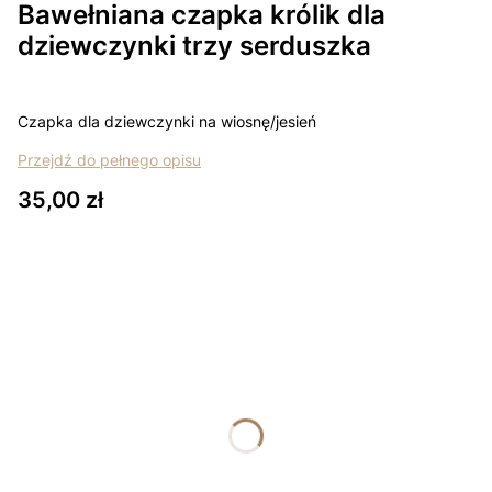
Bawełniana czapka królik dla
dziewczynki trzy serduszka
Czapka dla dziewczynki na wiosnę/jesień
Przejdź do pełnego opisu
Cena
35,00 zł
Wybierz wariant produktu:
Poszczególne warianty mogą różnić się ceną
*
Rozmiar
Wybierz
*
Kolor
Wybierz