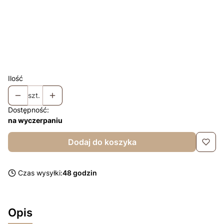
Komin w kolorze czapki +10zł
Opcjonalne
Chusta w kolorze czapki +25zł
Opcjonalne
Chusta z falbanką w kolorze czapki +35zł
Opcjonalne
Ilość
szt.
Dostępność:
na wyczerpaniu
Dodaj do koszyka
Czas wysyłki:
48 godzin
Opis