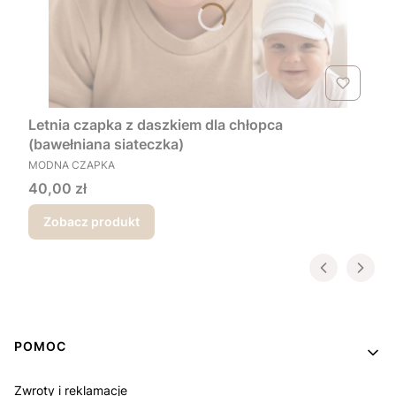
Letnia czapka z daszkiem dla chłopca
(bawełniana siateczka)
PRODUCENT
MODNA CZAPKA
Cena
40,00 zł
Zobacz produkt
Linki w stopce
POMOC
Zwroty i reklamacje