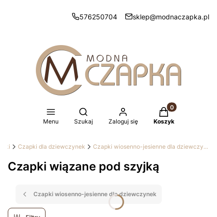
576250704
sklep@modnaczapka.pl
Produkty w koszy
Otwórz wyszukiwarkę
Menu
Szukaj
Zaloguj się
Koszyk
apki
Czapki dla dziewczynek
Czapki wiosenno-jesienne dla dziewczynek
Czapki wiązane pod szyjką
Czapki wiosenno-jesienne dla dziewczynek