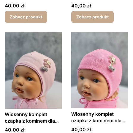
dziewczynki gwiazdki
dziewczynki kwiatuszek
Cena
Cena
40,00 zł
40,00 zł
beżowy
ecru
Zobacz produkt
Zobacz produkt
Wiosenny komplet
Wiosenny komplet
czapka z kominem dla
czapka z kominem dla
dziewczynki kwiatuszek
dziewczynki kwiatuszek
Cena
Cena
40,00 zł
40,00 zł