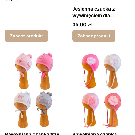
Jesienna czapka z
wywinięciem dla
dziewczynki
Cena
35,00 zł
Zobacz produkt
Zobacz produkt
Bawełniana czapka trzy
Bawełniana czapka