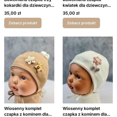
kokardki dla dziewczynki
kwiatek dla dziewczynki
wiosna-jesień
wiosna-jesień
Cena
Cena
35,00 zł
35,00 zł
Zobacz produkt
Zobacz produkt
Wiosenny komplet
Wiosenny komplet
czapka z kominem dla
czapka z kominem dla