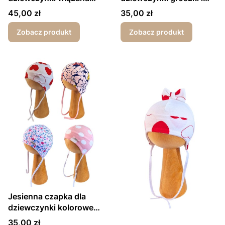
pod szyjką kokardka
kokardki
Cena
Cena
45,00 zł
35,00 zł
Zobacz produkt
Zobacz produkt
Jesienna czapka dla
dziewczynki kolorowe
druki
Cena
35,00 zł