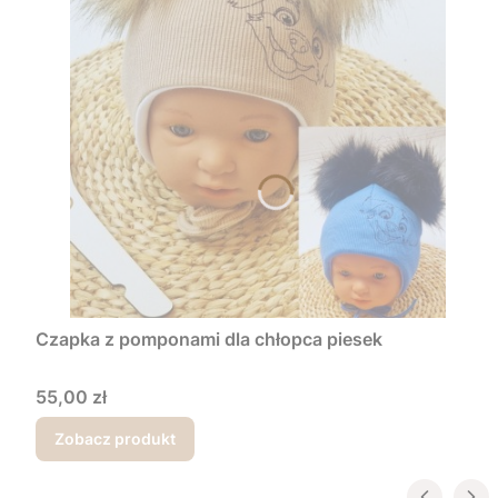
Czapka z pomponami dla chłopca piesek
Cena
55,00 zł
Zobacz produkt