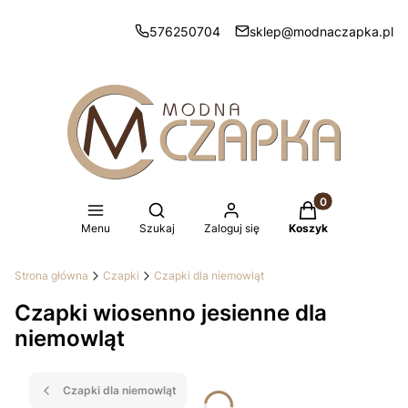
576250704
sklep@modnaczapka.pl
Produkty w koszy
Otwórz wyszukiwarkę
Menu
Szukaj
Zaloguj się
Koszyk
Strona główna
Czapki
Czapki dla niemowląt
Czapki wiosenno jesienne dla
niemowląt
Czapki dla niemowląt