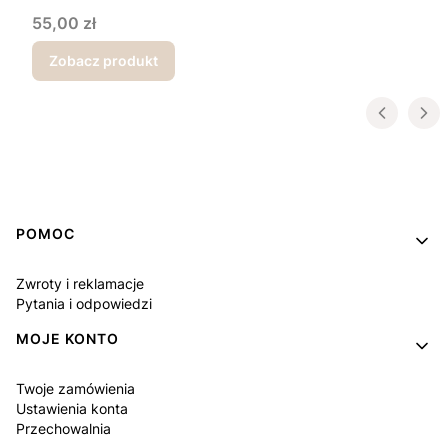
Cena
55,00 zł
Zobacz produkt
Linki w stopce
POMOC
Zwroty i reklamacje
Pytania i odpowiedzi
MOJE KONTO
Twoje zamówienia
Ustawienia konta
Przechowalnia