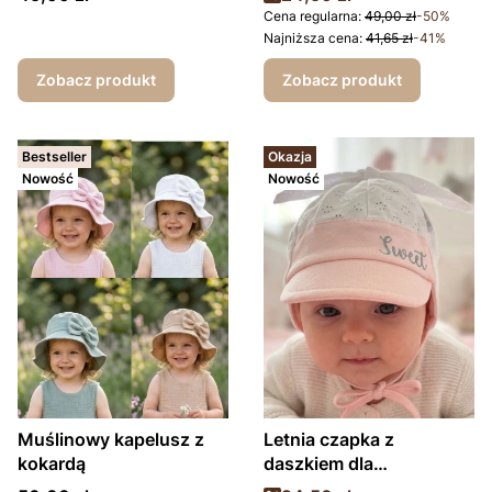
Cena regularna:
49,00 zł
-50%
Najniższa cena:
41,65 zł
-41%
Zobacz produkt
Zobacz produkt
Bestseller
Okazja
Nowość
Nowość
Muślinowy kapelusz z
Letnia czapka z
kokardą
daszkiem dla
dziewczynki Sweet