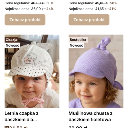
Cena regularna:
40,00 zł
-50%
Cena regularna:
49,00 zł
-50%
Najniższa cena:
36,00 zł
-44%
Najniższa cena:
41,65 zł
-41%
Zobacz produkt
Zobacz produkt
Okazja
Bestseller
Nowość
Nowość
Letnia czapka z
Muślinowa chusta z
daszkiem dla
daszkiem fioletowa
dziewczynki Love
Cena promocyjna
Cena