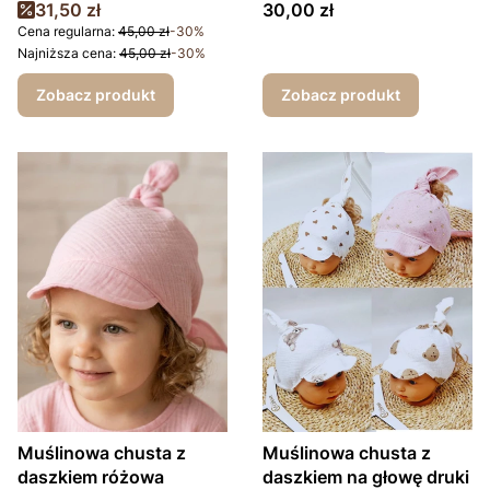
Cena promocyjna
Cena
31,50 zł
30,00 zł
Cena regularna:
45,00 zł
-30%
Najniższa cena:
45,00 zł
-30%
Zobacz produkt
Zobacz produkt
Muślinowa chusta z
Muślinowa chusta z
daszkiem różowa
daszkiem na głowę druki