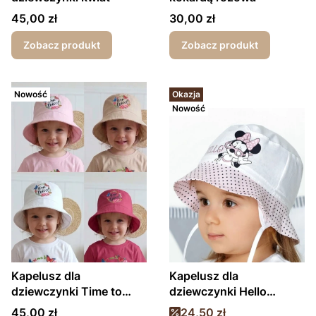
Cena
Cena
45,00 zł
30,00 zł
Zobacz produkt
Zobacz produkt
Nowość
Okazja
Nowość
Kapelusz dla
Kapelusz dla
dziewczynki Time to
dziewczynki Hello
travel
różowy
Cena
Cena promocyjna
45,00 zł
24,50 zł