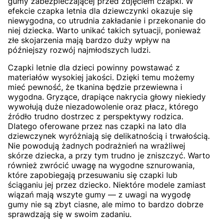
gumy zabezpieczającej przed zdjęciem czapki. W
efekcie czapka letnia dla dziewczynki okazuje się
niewygodna, co utrudnia zakładanie i przekonanie do
niej dziecka. Warto unikać takich sytuacji, ponieważ
złe skojarzenia mają bardzo duży wpływ na
późniejszy rozwój najmłodszych ludzi.
Czapki letnie dla dzieci powinny powstawać z
materiałów wysokiej jakości. Dzięki temu możemy
mieć pewność, że tkanina będzie przewiewna i
wygodna. Gryzące, drapiące nakrycia głowy niekiedy
wywołują duże niezadowolenie oraz płacz, którego
źródło trudno dostrzec z perspektywy rodzica.
Dlatego oferowane przez nas czapki na lato dla
dziewczynek wyróżniają się delikatnością i trwałością.
Nie powodują żadnych podrażnień na wrażliwej
skórze dziecka, a przy tym trudno je zniszczyć. Warto
również zwrócić uwagę na wygodne sznurowania,
które zapobiegają przesuwaniu się czapki lub
ściąganiu jej przez dziecko. Niektóre modele zamiast
wiązań mają wszyte gumy — z uwagi na wygodę
gumy nie są zbyt ciasne, ale mimo to bardzo dobrze
sprawdzają się w swoim zadaniu.