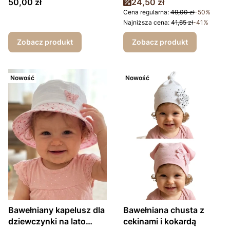
Cena
Cena promocyjna
50,00 zł
24,50 zł
Cena regularna:
49,00 zł
-50%
Najniższa cena:
41,65 zł
-41%
Zobacz produkt
Zobacz produkt
Nowość
Nowość
Bawełniany kapelusz dla
Bawełniana chusta z
dziewczynki na lato
cekinami i kokardą