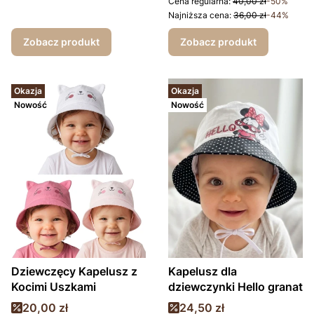
Cena regularna:
40,00 zł
-50%
Najniższa cena:
36,00 zł
-44%
Zobacz produkt
Zobacz produkt
Okazja
Okazja
Nowość
Nowość
Dziewczęcy Kapelusz z
Kapelusz dla
Kocimi Uszkami
dziewczynki Hello granat
Cena promocyjna
Cena promocyjna
20,00 zł
24,50 zł