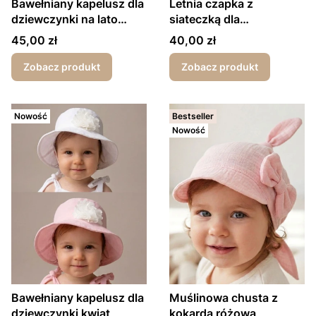
Bawełniany kapelusz dla
Letnia czapka z
dziewczynki na lato
siateczką dla
kółka ecru
dziewczynki kwiatek
Cena
Cena
45,00 zł
40,00 zł
Zobacz produkt
Zobacz produkt
Nowość
Bestseller
Nowość
Bawełniany kapelusz dla
Muślinowa chusta z
dziewczynki kwiat
kokardą różowa