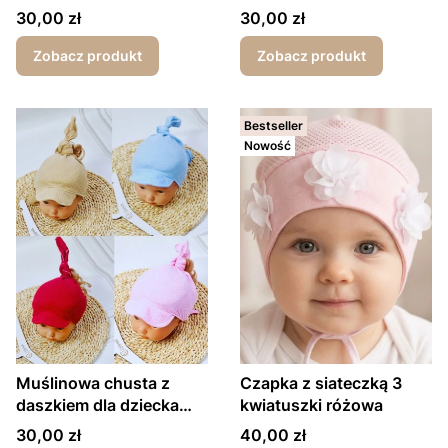
Cena
Cena
30,00 zł
30,00 zł
Zobacz produkt
Zobacz produkt
Bestseller
Nowość
Muślinowa chusta z
Czapka z siateczką 3
daszkiem dla dziecka
kwiatuszki różowa
gładka dużo kolorów
Cena
Cena
30,00 zł
40,00 zł