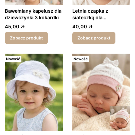
Bawełniany kapelusz dla
Letnia czapka z
dziewczynki 3 kokardki
siateczką dla
dziewczynki kwiatuszek
Cena
Cena
45,00 zł
40,00 zł
Zobacz produkt
Zobacz produkt
Nowość
Nowość