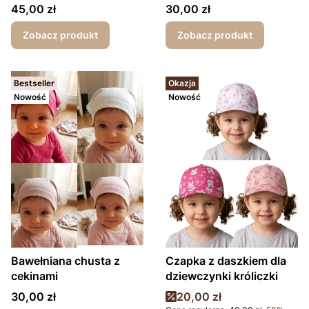
motylek różowy
Cena
Cena
45,00 zł
30,00 zł
Zobacz produkt
Zobacz produkt
Bestseller
Okazja
Nowość
Nowość
Bawełniana chusta z
Czapka z daszkiem dla
cekinami
dziewczynki króliczki
Cena
Cena promocyjna
30,00 zł
20,00 zł