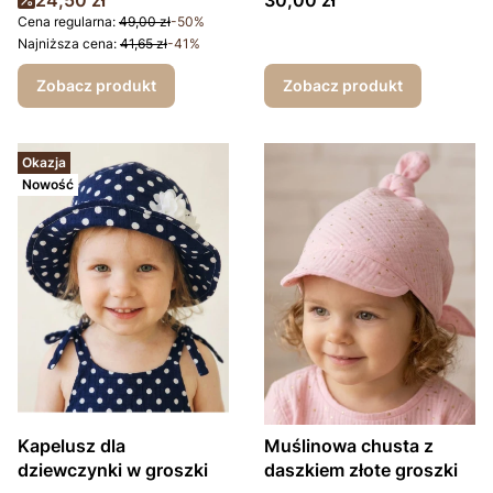
24,50 zł
30,00 zł
Cena regularna:
49,00 zł
-50%
Najniższa cena:
41,65 zł
-41%
Zobacz produkt
Zobacz produkt
Okazja
Nowość
Kapelusz dla
Muślinowa chusta z
dziewczynki w groszki
daszkiem złote groszki