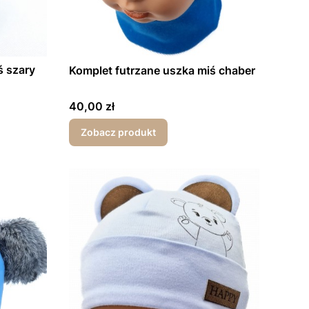
ś szary
Komplet futrzane uszka miś chaber
Cena
40,00 zł
Zobacz produkt