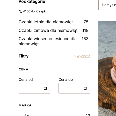
Podkategorie
Domyśl
Wróć do: Czapki
Czapki letnie dla niemowląt
75
Czapki zimowe dla niemowląt
118
Czapki wiosenno jesienne dla
163
niemowląt
Filtry
Wyczyść
CENA
Cena od
Cena do
zł
zł
MARKA
Marka
13
Ajs