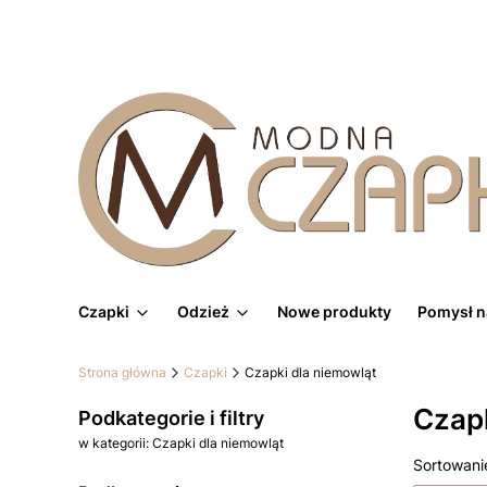
Czapki
Odzież
Nowe produkty
Pomysł n
Strona główna
Czapki
Czapki dla niemowląt
Czapk
Podkategorie i filtry
w kategorii: Czapki dla niemowląt
Lista
Sortowani