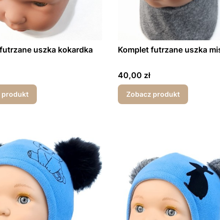
futrzane uszka kokardka
Komplet futrzane uszka mi
Cena
40,00 zł
 produkt
Zobacz produkt