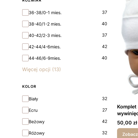
ROZMIAR
Rozmiar
37
36-38/0-1 mies.
40
38-40/1-2 mies.
37
40-42/2-3 mies.
42
42-44/4-6mies.
40
44-46/6-9mies.
Więcej opcji (13)
KOLOR
Kolor
32
Biały
Komplet 
27
Ecru
wywinięc
42
Beżowy
Cena
50,00 zł
32
Różowy
Zobacz