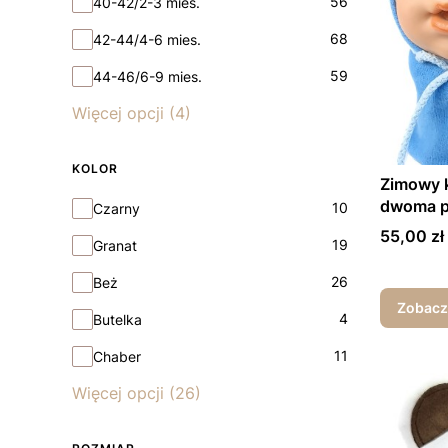
56
40-42/2-3 mies.
68
42-44/4-6 mies.
59
44-46/6-9 mies.
Więcej opcji (4)
KOLOR
Zimowy k
dwoma p
Kolor
10
Czarny
Cena
55,00 zł
19
Granat
26
Beż
Zobacz
4
Butelka
11
Chaber
Więcej opcji (26)