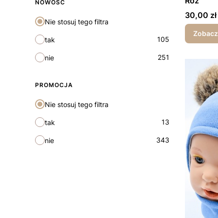
Róż
NOWOŚĆ
Cena
30,00 zł
Nie stosuj tego filtra
Zobacz
105
tak
251
nie
PROMOCJA
Nie stosuj tego filtra
13
tak
343
nie