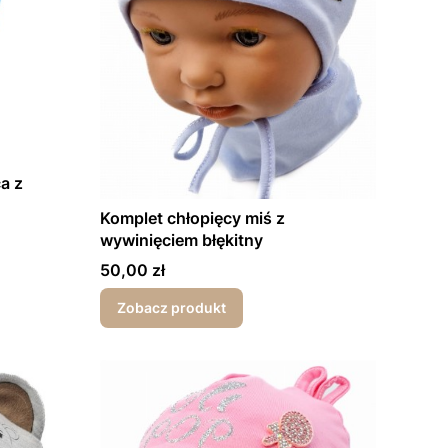
a z
Komplet chłopięcy miś z
wywinięciem błękitny
Cena
50,00 zł
Zobacz produkt