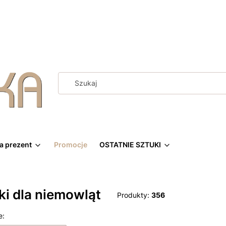
a prezent
Promocje
OSTATNIE SZTUKI
i dla niemowląt
Produkty:
356
 produktów
e: