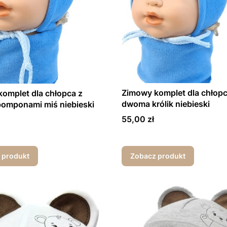
Zimowy komplet dla chłopc
omplet dla chłopca z
dwoma królik niebieski
omponami miś niebieski
Cena
55,00 zł
 produkt
Zobacz produkt