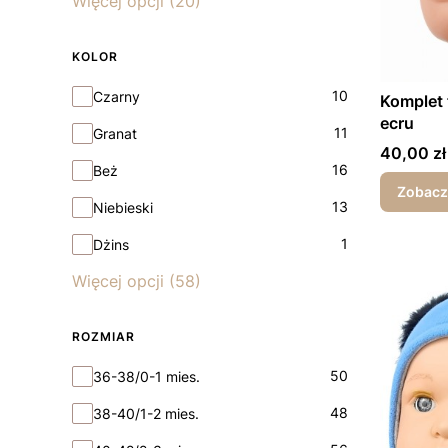
Więcej opcji (20)
KOLOR
Kolor
10
Czarny
Komplet 
ecru
11
Granat
Cena
40,00 zł
16
Beż
Zobacz
13
Niebieski
1
Dżins
Więcej opcji (58)
ROZMIAR
Rozmiar
50
36-38/0-1 mies.
48
38-40/1-2 mies.