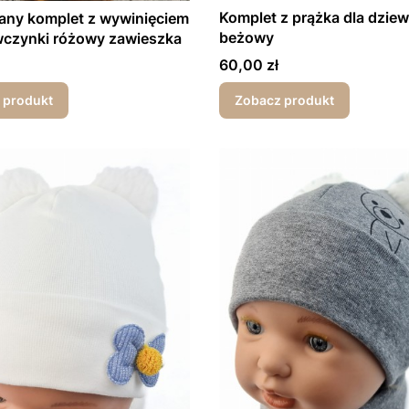
Komplet z prążka dla dzie
any komplet z wywinięciem
beżowy
wczynki różowy zawieszka
Cena
60,00 zł
 produkt
Zobacz produkt