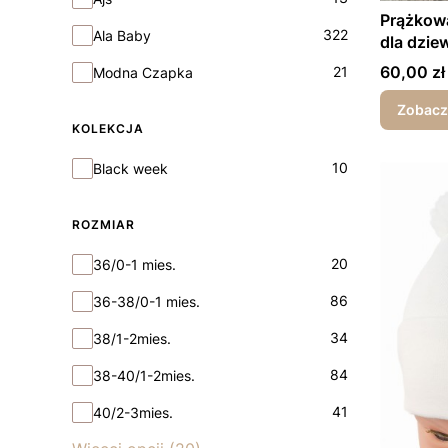
Prążkow
322
Ala Baby
dla dzie
Cena
60,00 zł
21
Modna Czapka
Zobacz
KOLEKCJA
Kolekcja
10
Black week
ROZMIAR
rozmiar
20
36/0-1 mies.
86
36-38/0-1 mies.
34
38/1-2mies.
84
38-40/1-2mies.
41
40/2-3mies.