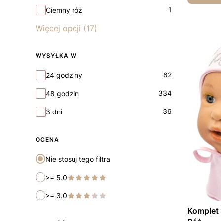
1
Ciemny róż
Więcej opcji (17)
WYSYŁKA W
Wysyłka w
82
24 godziny
334
48 godzin
36
3 dni
OCENA
Nie stosuj tego filtra
>= 5.0
>= 3.0
Komplet 