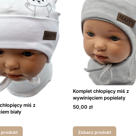
Komplet chłopięcy miś z
wywinięciem popielaty
chłopięcy miś z
Cena
50,00 zł
iem biały
 produkt
Zobacz produkt