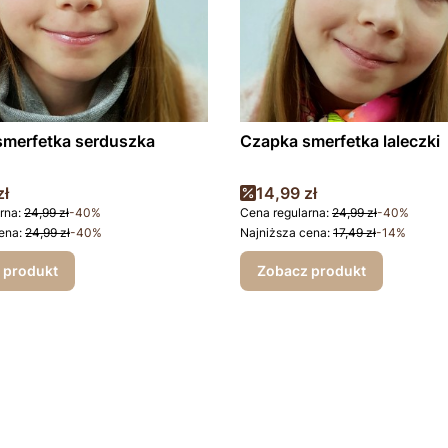
smerfetka serduszka
Czapka smerfetka laleczki
promocyjna
Cena promocyjna
zł
14,99 zł
rna:
24,99 zł
-40%
Cena regularna:
24,99 zł
-40%
ena:
24,99 zł
-40%
Najniższa cena:
17,49 zł
-14%
 produkt
Zobacz produkt