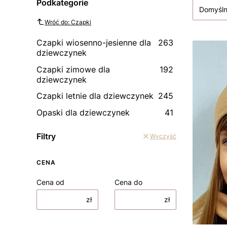
Podkategorie
Domyśl
Wróć do: Czapki
Czapki wiosenno-jesienne dla
263
dziewczynek
Czapki zimowe dla
192
dziewczynek
Czapki letnie dla dziewczynek
245
Opaski dla dziewczynek
41
Filtry
Wyczyść
CENA
Cena od
Cena do
zł
zł