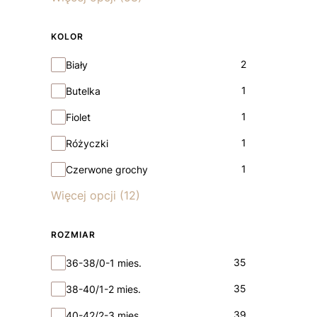
KOLOR
Kolor
2
Biały
1
Butelka
1
Fiolet
1
Różyczki
1
Czerwone grochy
Więcej opcji (12)
ROZMIAR
Rozmiar
35
36-38/0-1 mies.
35
38-40/1-2 mies.
39
40-42/2-3 mies.