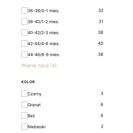
Rozmiar
32
36-38/0-1 mies.
31
38-40/1-2 mies.
38
40-42/2-3 mies.
40
42-44/4-6 mies.
38
44-46/6-9 mies.
Więcej opcji (4)
KOLOR
Kolor
3
Czarny
6
Granat
8
Beż
2
Niebieski