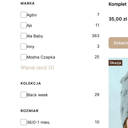
MARKA
Komplet
Marka
7
Agbo
Cena
35,00 zł
11
Ajs
363
Ala Baby
Zobacz
3
Inny
25
Modna Czapka
Okazja
Więcej opcji (2)
KOLEKCJA
Kolekcja
29
Black week
ROZMIAR
rozmiar
10
36/0-1 mies.