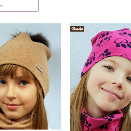
ne
Okazja