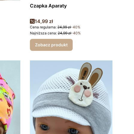
Czapka Aparaty
Cena promocyjna
14,99 zł
Cena regularna:
24,99 zł
-40%
Najniższa cena:
24,99 zł
-40%
Zobacz produkt