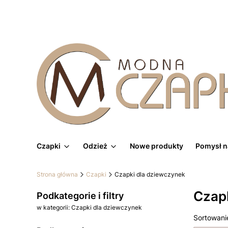
Czapki
Odzież
Nowe produkty
Pomysł n
Strona główna
Czapki
Czapki dla dziewczynek
Czap
Podkategorie i filtry
w kategorii: Czapki dla dziewczynek
Lista
Sortowani