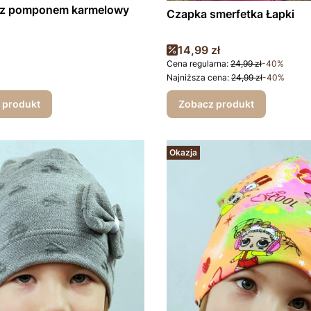
 z pomponem karmelowy
Czapka smerfetka Łapki
Cena promocyjna
14,99 zł
Cena regularna:
24,99 zł
-40%
Najniższa cena:
24,99 zł
-40%
 produkt
Zobacz produkt
Okazja