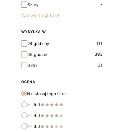
7
Szary
Więcej opcji (26)
WYSYŁKA W
Wysyłka w
111
24 godziny
393
48 godzin
31
3 dni
OCENA
Nie stosuj tego filtra
>= 5.0
>= 4.0
>= 3.0