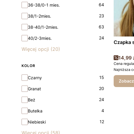
64
36-38/0-1 mies.
23
38/1-2mies.
63
38-40/1-2mies.
24
40/2-3mies.
Czapka 
Więcej opcji (20)
Cena 
14,99 
Cena regula
KOLOR
Najniższa c
Kolor
15
Czarny
Zobacz
20
Granat
24
Beż
4
Butelka
12
Niebieski
Więcej opcji (58)